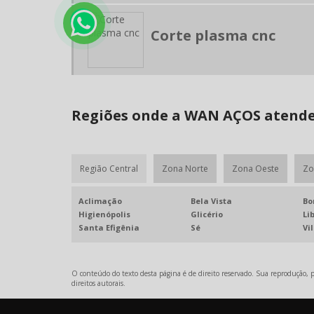
Corte plasma cnc
Regiões onde a WAN AÇOS atende 
Região Central
Zona Norte
Zona Oeste
Zo
Aclimação
Bela Vista
Bo
Higienópolis
Glicério
Li
Santa Efigênia
Sé
Vi
O conteúdo do texto desta página é de direito reservado. Sua reprodução, pa
direitos autorais
.