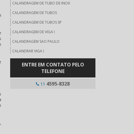
CALANDRAGEM DE TUBO DE INOX
CALANDRAGEM DE TUBOS
m
CALANDRAGEM DE TUBOS SP
CALANDRAGEM DE VIGA I
e
s
CALANDRAGEM SAO PAULO
o
CALANDRAR VIGA I
CALANDRAR CANTONEIRA
e
ENTRE EM CONTATO PELO
CONFORMAÇÃO DE CHAPAS METÁLICAS
TELEFONE
CONFORMAÇÃO DE TUBOS
4595-8328
11
CONFORMAÇÃO FRIO TUBOS
s
CORTE CHAPA DE AÇO
a
o
CORTE DE CHAPAS SAO PAULO
CORTE E DOBRA DE CHAPAS DE AÇO
,
CORTE E DOBRA DE CHAPAS METALICAS