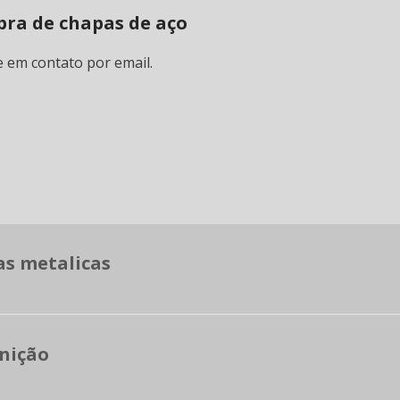
bra de chapas de aço
e em contato por email.
as metalicas
inição