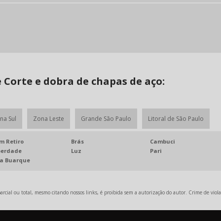
Corte e dobra de chapas de aço:
na Sul
Zona Leste
Grande São Paulo
Litoral de São Paulo
m Retiro
Brás
Cambuci
berdade
Luz
Pari
la Buarque
rcial ou total, mesmo citando nossos links, é proibida sem a autorização do autor. Crime de viola