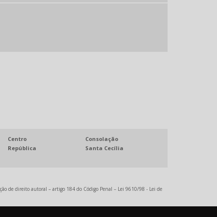
SERVIÇO DE CALANDRAGEM SP
SERVIÇO DE CORTE E DOBRA
SERVIÇO DE CORTE E DOBRA DE CHAPAS
SERVIÇO DE CORTE PLASMA CNC
SERVIÇO DE DOBRA DE CHAPAS
SERVIÇO DE DOBRADEIRA
SERVIÇOS DE CALANDRAGEM DE CHAPAS
SERVIÇOS DE CALANDRAGEM EM TUBOS
Centro
Consolação
República
Santa Cecília
ção de direito autoral – artigo 184 do Código Penal –
Lei 9610/98 - Lei de